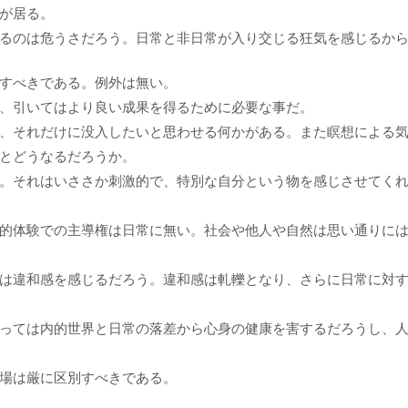
が居る。
るのは危うさだろう。日常と非日常が入り交じる狂気を感じるか
すべきである。例外は無い。
、引いてはより良い成果を得るために必要な事だ。
、それだけに没入したいと思わせる何かがある。また瞑想による
とどうなるだろうか。
。それはいささか刺激的で、特別な自分という物を感じさせてく
的体験での主導権は日常に無い。社会や他人や自然は思い通りに
は違和感を感じるだろう。違和感は軋轢となり、さらに日常に対
っては内的世界と日常の落差から心身の健康を害するだろうし、
場は厳に区別すべきである。